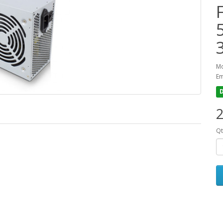
Mo
Em
D
2
Q