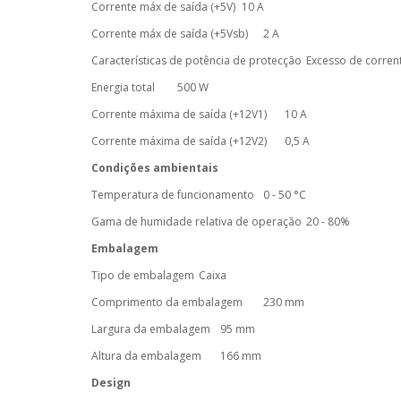
Corrente máx de saída (+5V)
10 A
Corrente máx de saída (+5Vsb)
2 A
Características de potência de protecção
Excesso de corrent
Energia total
500 W
Corrente máxima de saída (+12V1)
10 A
Corrente máxima de saída (+12V2)
0,5 A
Condições ambientais
Temperatura de funcionamento
0 - 50 °C
Gama de humidade relativa de operação
20 - 80%
Embalagem
Tipo de embalagem
Caixa
Comprimento da embalagem
230 mm
Largura da embalagem
95 mm
Altura da embalagem
166 mm
Design