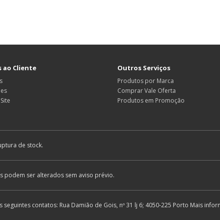
 ao Cliente
Outros Serviços
s
Produtos por Marca
ões
Comprar Vale Oferta
Site
Produtos em Promoção
uptura de stock.
os podem ser alterados sem aviso prévio.
seguintes contatos: Rua Damião de Gois, nº 31 lj 6; 4050-225 Porto Mais in