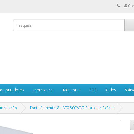
Co
omputadores
Impressoras
Monitores
POS
Redes
Soft
limentação
Fonte Alimentação ATX 500W V2.3 pro line 3xSata