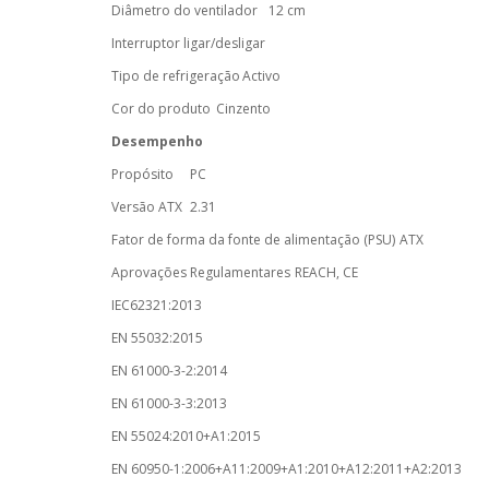
Diâmetro do ventilador
12 cm
Interruptor ligar/desligar
Tipo de refrigeração
Activo
Cor do produto
Cinzento
Desempenho
Propósito
PC
Versão ATX
2.31
Fator de forma da fonte de alimentação (PSU)
ATX
Aprovações Regulamentares
REACH, CE
IEC62321:2013
EN 55032:2015
EN 61000-3-2:2014
EN 61000-3-3:2013
EN 55024:2010+A1:2015
EN 60950-1:2006+A11:2009+A1:2010+A12:2011+A2:2013