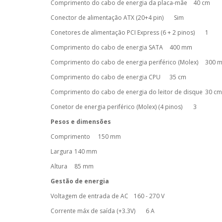
Comprimento do cabo de energia da placa-mãe
40 cm
Conector de alimentação ATX (20+4 pin)
Sim
Conetores de alimentação PCI Express (6 + 2 pinos)
1
Comprimento do cabo de energia SATA
400 mm
Comprimento do cabo de energia periférico (Molex)
300 
Comprimento do cabo de energia CPU
35 cm
Comprimento do cabo de energia do leitor de disque
30 c
Conetor de energia periférico (Molex) (4 pinos)
3
Pesos e dimensões
Comprimento
150 mm
Largura
140 mm
Altura
85 mm
Gestão de energia
Voltagem de entrada de AC
160 - 270 V
Corrente máx de saída (+3.3V)
6 A