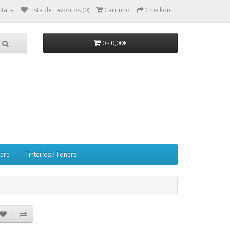
nta
Lista de Favoritos (0)
Carrinho
Checkout
0 - 0,00€
ware
Tinteiros / Toners