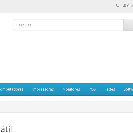
Co
omputadores
Impressoras
Monitores
POS
Redes
Soft
átil