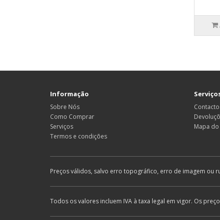
Informação
Serviços
Sobre Nós
Contacto
Como Comprar
Devoluç
Serviços
Mapa do 
Termos e condições
Preços válidos, salvo erro topográfico, erro de imagem ou r
Todos os valores incluem IVA à taxa legal em vigor. Os preç