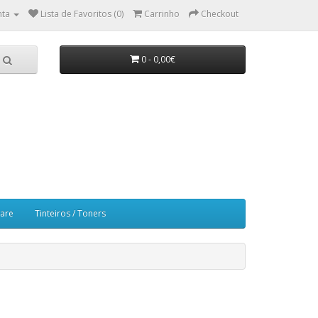
nta
Lista de Favoritos (0)
Carrinho
Checkout
0 - 0,00€
ware
Tinteiros / Toners