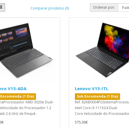
Ordenar por:
Comparar produtos (0)
ovo V15-ADA
Lenovo V15-ITL
 Encomenda (1 Dia)
Sob Encomenda (1 Dia)
maProcessador AMD 3020e Dual-
Ref. 82KB0004PGSistemaProces
Velocidade do Processador 1.2
Intel Core i3-1115G4 Dual-
até 2.6 GHz de frequê..
Core Velocidade do Processador
0€
575,00€