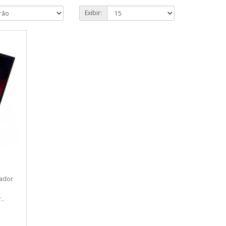
Exibir:
sador
..